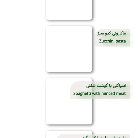
ماکارونی کدو سبز
Zucchini pasta
اسپاگتی با گوشت قلقلی
Spaghetti with minced meat
پاستا با سویل زرشک و گردو