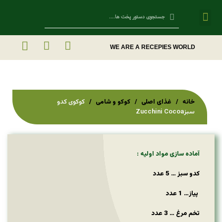
Contact Us
WE ARE A RECEPIES WORLD
خانه
غذای اصلی
کوکو و شامی
کوکوی کدو
سبزZucchini Cocoa
آماده سازی مواد اولیه :
کدو سبز … 5 عدد
پیاز… 1 عدد
تخم مرغ … 3 عدد