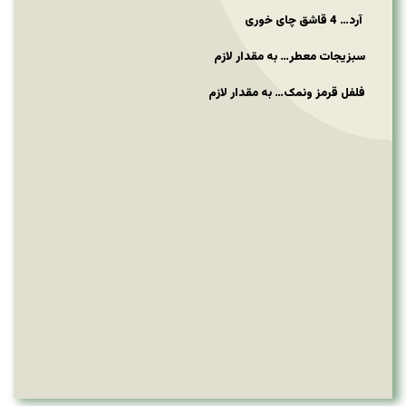
آرد… 4 قاشق چای خوری
سبزیجات معطر… به مقدار لازم
فلفل قرمز ونمک… به مقدار لازم