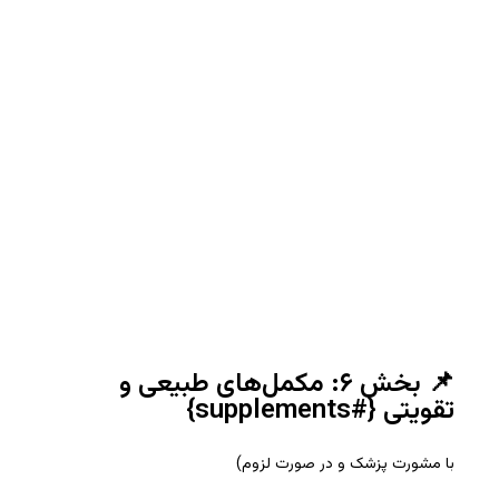
📌 بخش ۶: مکمل‌های طبیعی و
تقویتی {#supplements}
با مشورت پزشک و در صورت لزوم)