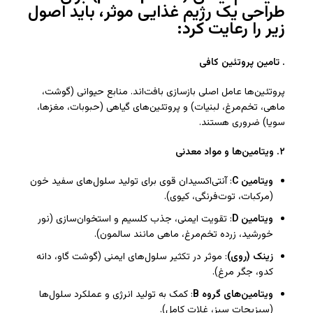
طراحی یک رژیم غذایی موثر، باید اصول
زیر را رعایت کرد:
.
تامین پروتئین کافی
پروتئین‌ها عامل اصلی بازسازی بافت‌اند. منابع حیوانی (گوشت،
ماهی، تخم‌مرغ، لبنیات) و پروتئین‌های گیاهی (حبوبات، مغزها،
سویا) ضروری هستند.
۲
.
ویتامین‌ها و مواد معدنی
ویتامین
C
: آنتی‌اکسیدان قوی برای تولید سلول‌های سفید خون
(مرکبات، توت‌فرنگی، کیوی).
ویتامین
D
: تقویت ایمنی، جذب کلسیم و استخوان‌سازی (نور
خورشید، زرده تخم‌مرغ، ماهی مانند سالمون).
زینک (روی)
: موثر در تکثیر سلول‌های ایمنی (گوشت گاو، دانه
کدو، جگر مرغ).
ویتامین‌های گروه
B
: کمک به تولید انرژی و عملکرد سلول‌ها
(سبزیجات سبز، غلات کامل).