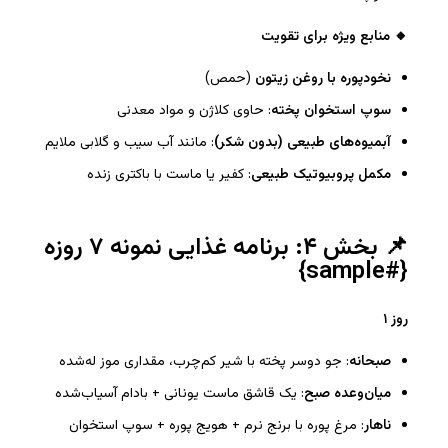
🔸
منابع ویژه برای تقویت
نخودپوره با روغن زیتون
(حمص)
سوپ استخوان پخته
: حاوی کلاژن و مواد معدنی
آبمیوه‌های طبیعی (بدون شکر)
: مانند آب سیب و گلابی ملایم
مکمل پروبیوتیک طبیعی
: کفیر یا ماست با باکتری زنده
📌 بخش ۴: برنامه غذایی نمونه ۷ روزه
{#sample}
روز ۱
صبحانه
: جو دوسر پخته با شیر کم‌چرب، مقداری موز له‌شده
میان‌وعده صبح
: یک قاشق ماست یونانی + بادام آسیاب‌شده
ناهار
: مرغ پوره با برنج نرم + هویج پوره + سوپ استخوان