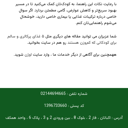
با رعایت نکات این راهنما، به کودک‌تان کمک می‌کنید تا در مسیر
بهبود سریع‌تر و کاهش عوارض، گامی مطمئن بردارد. اگر سوال
خاصی درباره ترکیبات غذایی یا بیماری خاصی دارید، خوشحال
می‌شوم راهنمایی‌تان کنم.
شما عزیزان می توانید مقاله های دیگری مثل
۵ غذای پرکالری و سالم
برای کودکانی که کم‌وزن هستند
رو هم در سایت بخوانید.
ههمچنین برای آگاهی از دیگر خدمات ما ، وارد سایت
اوژن
شوید.
شماره تلفن : 02144694665
کد پستی : 1396733660
آدرس : اکباتان ، فاز 2 ، بلوک 8 ، بین ورودی 2 و 3 ، پلاک 6 ، واحد همکف