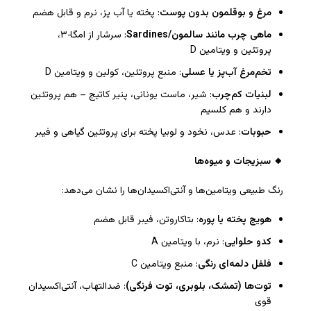
مرغ و بوقلمون بدون پوست
: پخته یا آب پز، نرم و قابل هضم
ماهی چرب مانند سالمون
/Sardines
: سرشار از امگا‑۳،
پروتئین و ویتامین D
تخم‌مرغ آب‌پز یا عسلی
: منبع پروتئین، کولین و ویتامین D
لبنیات کم‌چرب
: شیر، ماست یونانی، پنیر کاتیج – هم پروتئین
دارند و هم کلسیم
حبوبات
: عدس، نخود و لوبیا پخته برای پروتئین گیاهی و فیبر
🔸
سبزیجات و میوه‌ها
رنگ طبیعی ویتامین‌ها و آنتی‌اکسیدان‌ها را نشان می‌دهد:
هویج پخته یا پوره
: بتاکاروتن، فیبر قابل هضم
کدو حلوایی
: نرم، با ویتامین A
فلفل دلمه‌ای رنگی
: منبع ویتامین C
توت‌ها (تمشک، بلوبری، توت فرنگی)
: ضدالتهاب، آنتی‌اکسیدان
قوی