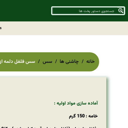
s
خانه
چاشنی ها
سس
سس فلفل دلمه ای کبابیpepper sauce
آماده سازی مواد اولیه :
خامه : 150 گرم