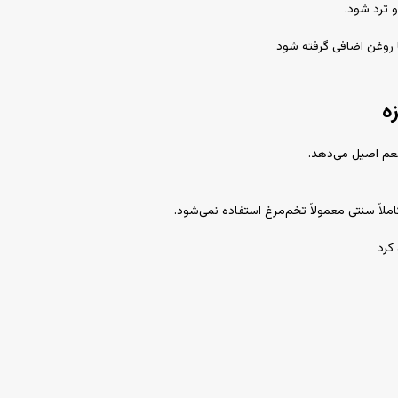
فلافل‌ها ر
پس از سرخ شدن، فلافل‌

نخود را هرگز با
برای فلافل نرم‌تر، کمی تخم‌مرغ اضافه کنید،
سرو