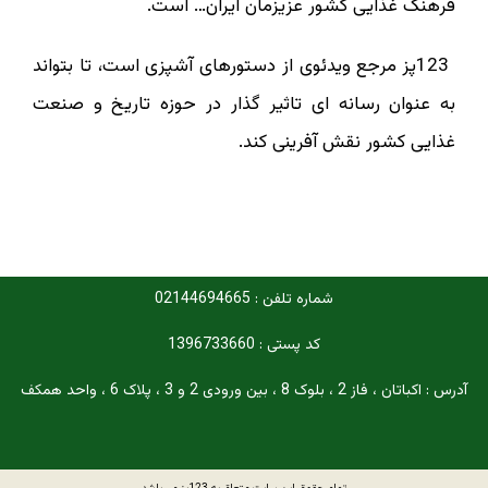
فرهنگ غذایی کشور عزیزمان ایران… است.
123پز مرجع ویدئوی از دستورهای آشپزی است، تا بتواند
به عنوان رسانه ای تاثیر گذار در حوزه تاریخ و صنعت
غذایی کشور نقش آفرینی کند.
شماره تلفن : 02144694665
کد پستی : 1396733660
آدرس : اکباتان ، فاز 2 ، بلوک 8 ، بین ورودی 2 و 3 ، پلاک 6 ، واحد همکف