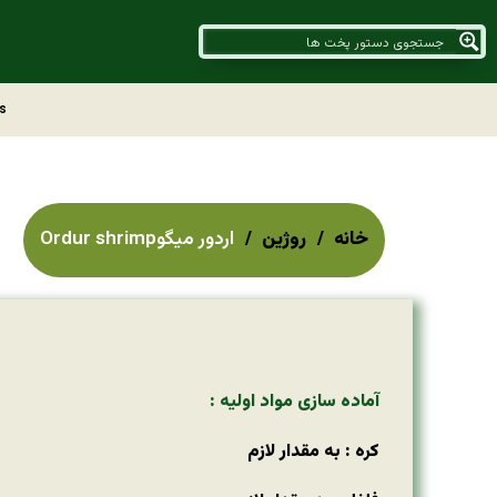
s
خانه
روژین
اردور میگوOrdur shrimp
آماده سازی مواد اولیه :
کره : به مقدار لازم