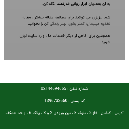
به آن به‌عنوان
ابزار روانی قدرتمند
نگاه کن.
شما عزیزان می توانید برای مطالعه مقاله بیشتر ، مقاله
تغذیه مینیمال؛ کمتر بخور، بهتر زندگی کن
را بخوانید.
همچنین برای آگاهی از دیگر خدمات ما ، وارد سایت
اوژن
شوید.
شماره تلفن : 02144694665
کد پستی : 1396733660
آدرس : اکباتان ، فاز 2 ، بلوک 8 ، بین ورودی 2 و 3 ، پلاک 6 ، واحد همکف