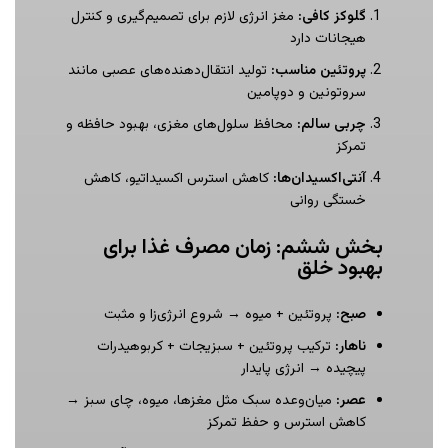
گلوکز کافی
:
مغز انرژی لازم برای تصمیم‌گیری و کنترل
هیجانات دارد
پروتئین مناسب
:
تولید انتقال‌دهنده‌های عصبی مانند
سروتونین و دوپامین
چربی سالم
:
محافظ سلول‌های مغزی، بهبود حافظه و
تمرکز
آنتی‌اکسیدان‌ها
:
کاهش استرس اکسیداتیو، کاهش
خستگی روانی
بخش ششم: زمان مصرف غذا برای
بهبود خلق
صبح
:
پروتئین + میوه → شروع انرژی‌زا و مثبت
ناهار
:
ترکیب پروتئین + سبزیجات + کربوهیدرات
پیچیده → انرژی پایدار
عصر
:
میان‌وعده سبک مثل مغزها، میوه، چای سبز →
کاهش استرس و حفظ تمرکز